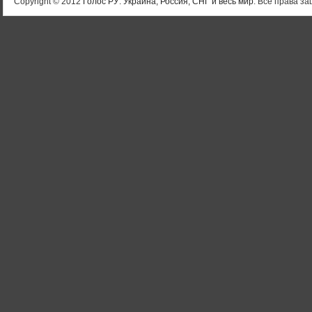
Copyright © 2012
Голос РУ: Украина, Россия, СНГ и весь мир
. Все права 