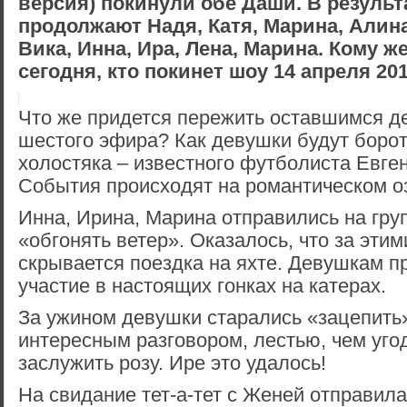
версия) покинули обе Даши. В результ
продолжают Надя, Катя, Марина, Алина
Вика, Инна, Ира, Лена, Марина. Кому ж
сегодня, кто покинет шоу 14 апреля 20
Что же придется пережить оставшимся д
шестого эфира? Как девушки будут борот
холостяка – известного футболиста Евге
События происходят на романтическом о
Инна, Ирина, Марина отправились на гру
«обгонять ветер». Оказалось, что за эти
скрывается поездка на яхте. Девушкам п
участие в настоящих гонках на катерах.
За ужином девушки старались «зацепить
интересным разговором, лестью, чем уго
заслужить розу. Ире это удалось!
На свидание тет-а-тет с Женей отправил