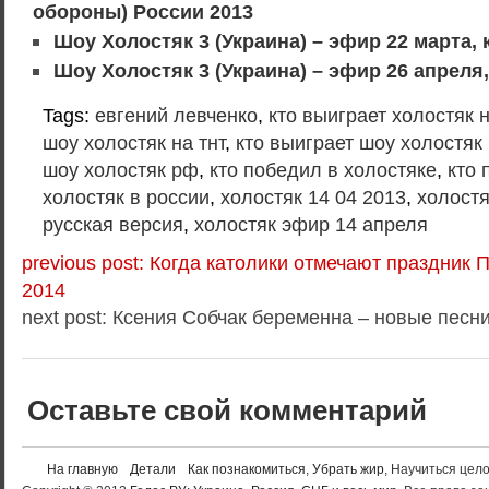
обороны) России 2013
Шоу Холостяк 3 (Украина) – эфир 22 марта,
Шоу Холостяк 3 (Украина) – эфир 26 апреля
Tags:
евгений левченко
,
кто выиграет холостяк н
шоу холостяк на тнт
,
кто выиграет шоу холостяк
шоу холостяк рф
,
кто победил в холостяке
,
кто 
холостяк в россии
,
холостяк 14 04 2013
,
холостя
русская версия
,
холостяк эфир 14 апреля
previous post: Когда католики отмечают праздник 
2014
next post: Ксения Собчак беременна – новые песн
Оставьте свой комментарий
На главную
Детали
Как познакомиться
,
Убрать жир
, Научиться цел