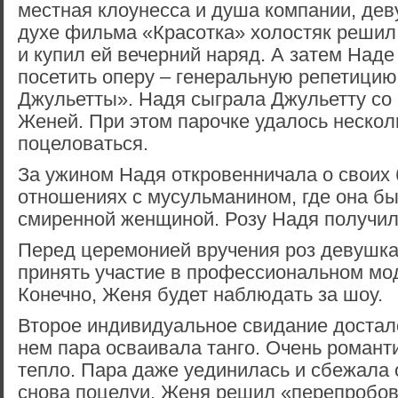
местная клоунесса и душа компании, дев
духе фильма «Красотка» холостяк решил
и купил ей вечерний наряд. А затем Наде
посетить оперу – генеральную репетицию
Джульетты». Надя сыграла Джульетту со
Женей. При этом парочке удалось нескол
поцеловаться.
За ужином Надя откровенничала о своих
отношениях с мусульманином, где она бы
смиренной женщиной. Розу Надя получил
Перед церемонией вручения роз девушка
принять участие в профессиональном мо
Конечно, Женя будет наблюдать за шоу.
Второе индивидуальное свидание достал
нем пара осваивала танго. Очень романти
тепло. Пара даже уединилась и сбежала 
снова поцелуи. Женя решил «перепробов