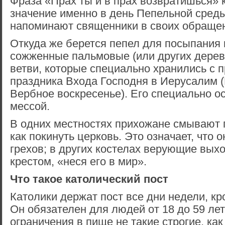
Фраза «Прах ты и в прах возвратишься» к
значение именно в день Пепельной среды
напоминают священники в своих обращен
Откуда же берется пепел для посыпания 
сожженные пальмовые (или других деревь
ветви, которые специально хранились с 
праздника Входа Господня в Иерусалим 
Вербное воскресенье). Его специально 
мессой.
В одних местностях прихожане смывают 
как покинуть церковь. Это означает, что 
грехов; в других костелах верующие выхо
крестом, «неся его в мир».
Что такое католический пост
Католики держат пост все дни недели, кр
Он обязателен для людей от 18 до 59 лет
ограничения в пище не такие строгие, ка