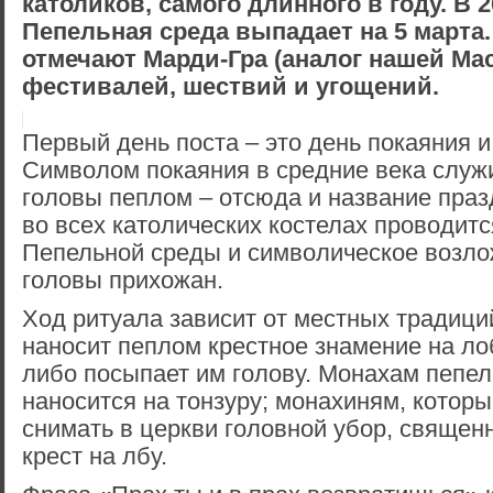
католиков, самого длинного в году. В 2
Пепельная среда выпадает на 5 марта
отмечают Марди-Гра (аналог нашей Ма
фестивалей, шествий и угощений.
Первый день поста – это день покаяния и
Символом покаяния в средние века служ
головы пеплом – отсюда и название празд
во всех католических костелах проводитс
Пепельной среды и символическое возло
головы прихожан.
Ход ритуала зависит от местных традици
наносит пеплом крестное знамение на ло
либо посыпает им голову. Монахам пепел
наносится на тонзуру; монахиням, котор
снимать в церкви головной убор, священ
крест на лбу.