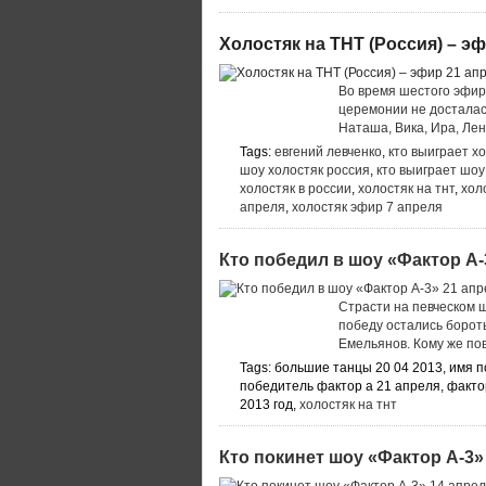
Холостяк на ТНТ (Россия) – эф
Во время шестого эфир
церемонии не досталас
Наташа, Вика, Ира, Лен
Tags:
евгений левченко
,
кто выиграет хо
шоу холостяк россия
,
кто выиграет шоу
холостяк в россии
,
холостяк на тнт
,
хол
апреля
,
холостяк эфир 7 апреля
Кто победил в шоу «Фактор А-3
Страсти на певческом 
победу остались борот
Емельянов. Кому же пов
Tags: большие танцы 20 04 2013, имя п
победитель фактор а 21 апреля, фактор
2013 год,
холостяк на тнт
Кто покинет шоу «Фактор А-3» 