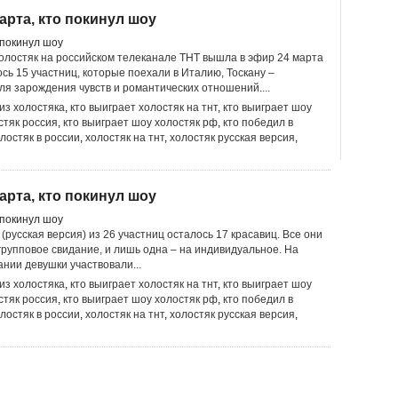
арта, кто покинул шоу
олостяк на российском телеканале ТНТ вышла в эфир 24 марта
ось 15 участниц, которые поехали в Италию, Тоскану –
ля зарождения чувств и романтических отношений....
 из холостяка
,
кто выиграет холостяк на тнт
,
кто выиграет шоу
стяк россия
,
кто выиграет шоу холостяк рф
,
кто победил в
олостяк в россии
,
холостяк на тнт
,
холостяк русская версия
,
арта, кто покинул шоу
(русская версия) из 26 участниц осталось 17 красавиц. Все они
групповое свидание, и лишь одна – на индивидуальное. На
ании девушки участвовали...
 из холостяка
,
кто выиграет холостяк на тнт
,
кто выиграет шоу
стяк россия
,
кто выиграет шоу холостяк рф
,
кто победил в
олостяк в россии
,
холостяк на тнт
,
холостяк русская версия
,