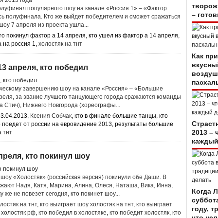
творож
олуфинал популярного шоу на канале «Россия 1» – «Фактор
– гото
сь полуфинала. Кто же выйдет победителем и сможет сражаться
оу 7 апреля из проекта ушла...
кто покинул фактор а 14 апреля, кто ушел из фактор а 14 апреля,
а на россия 1,
холостяк на тнт
Как пр
вкусны
3 апреля, кто победил
возду
пасхал
ическому завершению шоу на канале «Россия» – «Большие
преля, за звание лучшего танцующего города сражаются команды
а Стич), Нижнего Новгорода (хореографы...
3.04.2013,
Ксения Собчак
, кто в финале большие танцы, кто
Страст
 поедет от россии на евровидение 2013, результаты большие
2013 – 
а тнт
каждый
преля, кто покинул шоу
 шоу «Холостяк» (российская версия) покинули обе Даши. В
жают Надя, Катя, Марина, Алина, Олеся, Наташа, Вика, Инна,
Когда 
у же не повезет сегодня, кто покинет шоу...
суббота
лостяк на тнт
,
кто выиграет шоу холостяк на тнт
,
кто выиграет
году, т
 холостяк рф
,
кто победил в холостяке
,
кто победит холостяк
,
кто
что нел