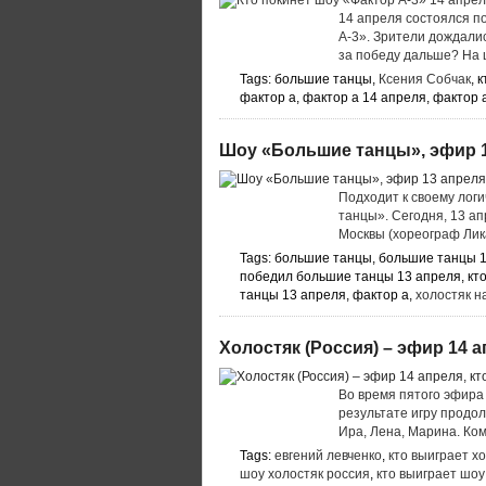
14 апреля состоялся п
А-3». Зрители дождали
за победу дальше? На ш
Tags: большие танцы,
Ксения Собчак
, 
фактор а, фактор а 14 апреля, фактор 
Шоу «Большие танцы», эфир 1
Подходит к своему лог
танцы». Сегодня, 13 а
Москвы (хореограф Лик
Tags: большие танцы, большие танцы 1
победил большие танцы 13 апреля, кто
танцы 13 апреля, фактор а,
холостяк н
Холостяк (Россия) – эфир 14 а
Во время пятого эфира
результате игру продол
Ира, Лена, Марина. Ком
Tags:
евгений левченко
,
кто выиграет хо
шоу холостяк россия
,
кто выиграет шоу