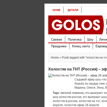
HOME
ДЕТАЛИ
Свежее
Политика
Шоу
Личн
Праздники
Конец света
Еврови
Home
» Posts tagged with "холостяк на тн
Холостяк на ТНТ (Россия) – эф
Седьмой эфир шоу «Хол
борьбу за сердце секс
Марина, Олеся, Лена, В
Tags:
евгений левченко
,
кто выиграет хо
шоу холостяк россия
,
кто выиграет шоу
холостяк в россии
,
холостяк на тнт
,
хол
апреля
,
холостяк эфир 28 апреля