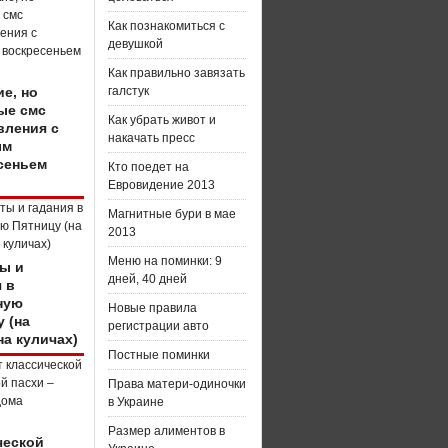
Как познакомиться с
девушкой
Как правильно завязать
е, но
галстук
ые смс
Как убрать живот и
вления с
накачать пресс
ым
сеньем
Кто поедет на
Евровидение 2013
Магнитные бури в мае
2013
Меню на поминки: 9
ы и
дней, 40 дней
 в
ную
Новые правила
 (на
регистрации авто
на куличах)
Постные поминки
Права матери-одиночки
в Украине
Размер алиментов в
ческой