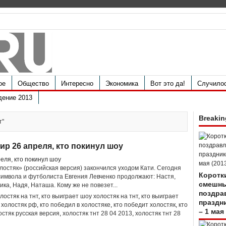
ое
Общество
Интересно
Экономика
Вот это да!
Случило
дение 2013
Breakin
т"
ир 26 апреля, кто покинул шоу
остяк» (российская версия) закончился уходом Кати. Сегодня
Коротк
-символа и футболиста Евгения Левченко продолжают: Настя,
смешн
ика, Надя, Наташа. Кому же не повезет...
поздра
лостяк на тнт
,
кто выиграет шоу холостяк на тнт
,
кто выиграет
праздн
 холостяк рф
,
кто победил в холостяке
,
кто победит холостяк
,
кто
– 1 мая
остяк русская версия
,
холостяк тнт 28 04 2013
,
холостяк тнт 28