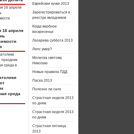
Еврейские кучки 2013
Зарегистрироваться в
реестре вкладчиков
Когда вербное
я 16 апреля
воскресенье
ень
Лазарева суббота 2013
симости
я
Лепс умер?
Молитва святому
Николаю
Новые правила ПДД
католики
Пасха 2013
ют
ик
Полезно ли сало
ная среда
Страстная неделя 2013
по дням
Страстная неделя 2013
по дням
Страстная пятница
2013