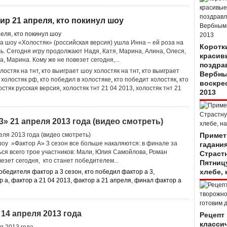
ир 21 апреля, кто покинул шоу
а шоу «Холостяк» (российская версия) ушла Инна – ей роза на
Коротки
ь. Сегодня игру продолжают Надя, Катя, Марина, Алина, Олеся,
красив
а, Марина. Кому же не повезет сегодня,...
поздра
лостяк на тнт
,
кто выиграет шоу холостяк на тнт
,
кто выиграет
Вербн
 холостяк рф
,
кто победил в холостяке
,
кто победит холостяк
,
кто
воскре
остяк русская версия
,
холостяк тнт 21 04 2013
,
холостяк тнт 21
2013
» 21 апреля 2013 года (видео смотреть)
Примет
шоу »Фактор А» 3 сезон все больше накаляются: в финале за
гадания
ься всего трое участников: Мали, Юлия Самойлова, Роман
Страст
езет сегодня, кто станет победителем...
Пятницу
хлебе, 
обедителя фактор а 3 сезон, кто победил фактор а 3,
 а, фактор а 21 04 2013, фактор а 21 апреля, финал фактор а
14 апреля 2013 года
Рецепт
класси