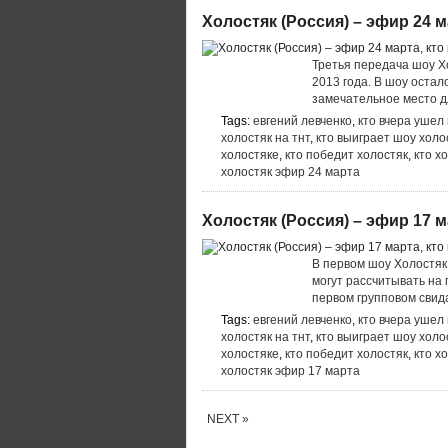
Холостяк (Россия) – эфир 24 м
Третья передача шоу Х
2013 года. В шоу остал
замечательное место д
Tags:
евгений левченко
,
кто вчера ушел
холостяк на тнт
,
кто выиграет шоу холо
холостяке
,
кто победит холостяк
,
кто х
холостяк эфир 24 марта
Холостяк (Россия) – эфир 17 м
В первом шоу Холостяк 
могут рассчитывать на 
первом групповом свид
Tags:
евгений левченко
,
кто вчера ушел
холостяк на тнт
,
кто выиграет шоу холо
холостяке
,
кто победит холостяк
,
кто х
холостяк эфир 17 марта
NEXT »