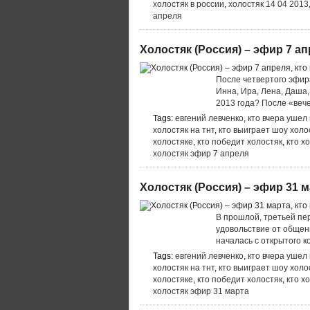
холостяк в россии
,
холостяк 14 04 2013
апреля
Холостяк (Россия) – эфир 7 ап
После четвертого эфира
Инна, Ира, Лена, Даша,
2013 года? После «веч
Tags:
евгений левченко
,
кто вчера ушел
холостяк на тнт
,
кто выиграет шоу холо
холостяке
,
кто победит холостяк
,
кто х
холостяк эфир 7 апреля
Холостяк (Россия) – эфир 31 м
В прошлой, третьей пер
удовольствие от общен
началась с открытого 
Tags:
евгений левченко
,
кто вчера ушел
холостяк на тнт
,
кто выиграет шоу холо
холостяке
,
кто победит холостяк
,
кто х
холостяк эфир 31 марта