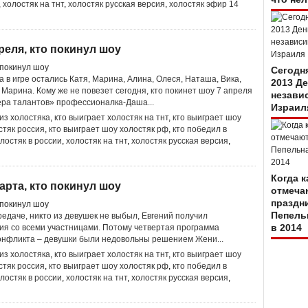
,
холостяк на тнт
,
холостяк русская версия
,
холостяк эфир 14
реля, кто покинул шоу
Сегодн
 в игре остались Катя, Марина, Алина, Олеся, Наташа, Вика,
2013 Д
 Марина. Кому же не повезет сегодня, кто покинет шоу 7 апреля
незави
ера талантов» профессионалка-Даша...
Израил
 из холостяка
,
кто выиграет холостяк на тнт
,
кто выиграет шоу
стяк россия
,
кто выиграет шоу холостяк рф
,
кто победил в
олостяк в россии
,
холостяк на тнт
,
холостяк русская версия
,
Когда 
арта, кто покинул шоу
отмеча
праздн
Пепель
едаче, никто из девушек не выбыл, Евгений получил
в 2014
ия со всеми участницами. Потому четвертая программа
конфликта – девушки были недовольны решением Жени...
 из холостяка
,
кто выиграет холостяк на тнт
,
кто выиграет шоу
стяк россия
,
кто выиграет шоу холостяк рф
,
кто победил в
олостяк в россии
,
холостяк на тнт
,
холостяк русская версия
,