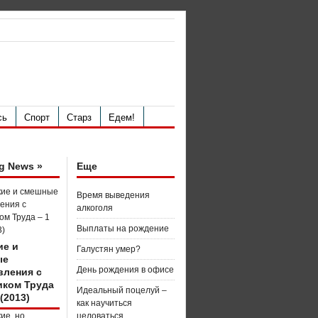
сь
Спорт
Старз
Едем!
g News »
Еще
Время выведения
алкоголя
Выплаты на рождение
ие и
Галустян умер?
ые
День рождения в офисе
вления с
иком Труда
Идеальный поцелуй –
 (2013)
как научиться
целоваться