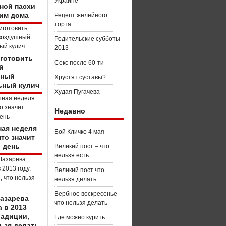
Украине
ной пасхи
вим дома
Рецепт желейного
торта
Родительские субботы
2013
иготовить
Секс после 60-ти
й
шный
Хрустят суставы?
ьный кулич
Худая Пугачева
Недавно
ная неделя
Бой Кличко 4 мая
что значит
 день
Великий пост – что
нельзя есть
Великий пост что
нельзя делать
Вербное воскресенье
Лазарева
что нельзя делать
 в 2013
радиции,
Где можно курить
ьзя делать