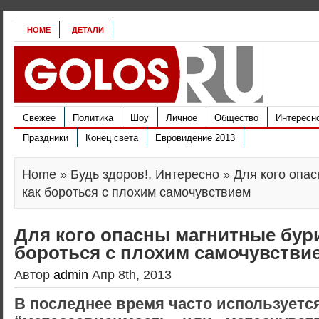
HOME
ДЕТАЛИ
Свежее
Политика
Шоу
Личное
Общество
Интересн
Праздники
Конец света
Евровидение 2013
Home
»
Будь здоров!
,
Интересно
» Для кого опас
как бороться с плохим самочувствием
Для кого опасны магнитные бури
бороться с плохим самочувстви
Автор
admin
Апр 8th, 2013
В последнее время часто используетс