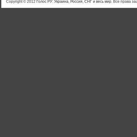
Copyright © 2012
Голос РУ: Украина, Россия, СНГ и весь мир
. Все права 