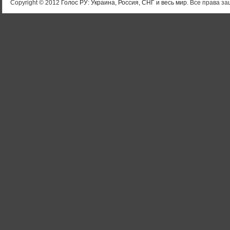
Copyright © 2012
Голос РУ: Украина, Россия, СНГ и весь мир
. Все права 