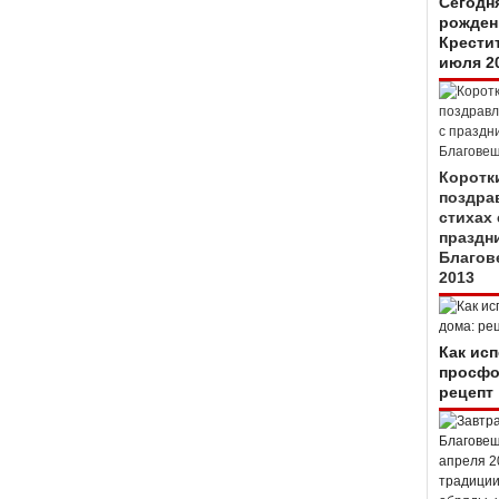
Сегодн
рожден
Крестит
июля 2
Коротк
поздра
стихах 
праздн
Благов
2013
Как ис
просфо
рецепт