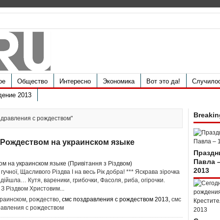
ое
Общество
Интересно
Экономика
Вот это да!
Случило
дение 2013
Breakin
оздравления с рождеством"
 Рождеством на украинском языке
Праздн
Павла 
2013
 гучної, Щасливого Різдва І на весь Рік добра! *** Яскрава зірочка
дiйшла… Кутя, вареники, грибочки, Фасоля, риба, огiрочки.
! З Рiздвом Христовим...
краинском
,
рождество
, смс поздравления с рождеством 2013,
смс
равления с рождеством