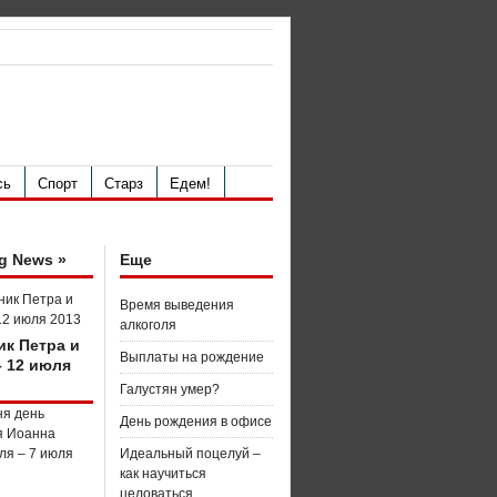
сь
Спорт
Старз
Едем!
g News »
Еще
Время выведения
алкоголя
ик Петра и
Выплаты на рождение
– 12 июля
Галустян умер?
День рождения в офисе
Идеальный поцелуй –
как научиться
целоваться