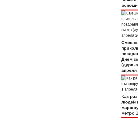
вспоми
Смешны
прикол
поздра
Днем с
(дурака
апреля
Как ра
людей 
маршру
метро 