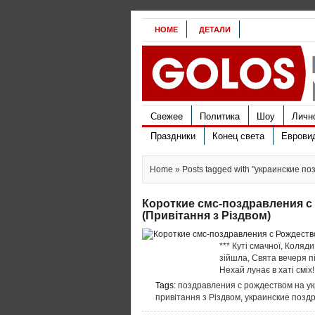
HOME
ДЕТАЛИ
Свежее
Политика
Шоу
Личн
Праздники
Конец света
Еврови
Home
» Posts tagged with "украинские п
Короткие смс-поздравления с
(Привітання з Різдвом)
*** Куті смачної, Коляди
зiйшла, Свята вечеря пi
Нехай лунає в хатi смiх
Tags:
поздравления с рождеством на у
привітання з Різдвом
,
украинские позд