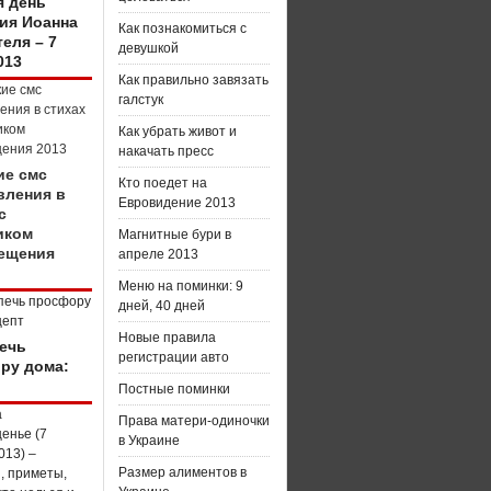
я день
ия Иоанна
Как познакомиться с
еля – 7
девушкой
013
Как правильно завязать
галстук
Как убрать живот и
накачать пресс
ие смс
Кто поедет на
вления в
Евровидение 2013
с
иком
Магнитные бури в
ещения
апреле 2013
Меню на поминки: 9
дней, 40 дней
Новые правила
печь
регистрации авто
ру дома:
Постные поминки
Права матери-одиночки
в Украине
Размер алиментов в