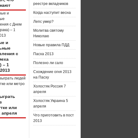
реестре вкладчиков
нают
Когда наступит весна
Лепс умер?
Молитва святому
Николаю
е и
Новые правила ПДД
ьные
вления с
Пасха 2013
меха
Полезно ли сало
) – 1
 2013
Схождение огня 2013
на Пасху
Холостяк Россия 7
апреля
зыграть
Холостяк Украина 5
в
апреля
тке или
1 апреля
Что приготовить в пост
2013