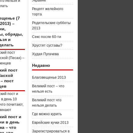
Украине
Рецепт желейного
торта
ещенье (7
Родительские субботы
2013) –
2013
ии,
ы, обряды,
Секс после 60-ти
ьзя и
делать
Хрустят суставы?
Худая Пугачева
Недавно
кий пост
Пасхой
Благовещенье 2013
 – пост
цев
Великий пост – что
нельзя есть
Великий пост что
нельзя делать
Где можно курить
кий пост и
ии в день
Еврейские кучки 2013
на – что
Зарегистрироваться в
т, что