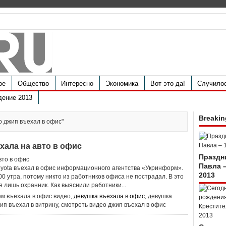
ое
Общество
Интересно
Экономика
Вот это да!
Случило
дение 2013
Breakin
ео джип въехал в офис"
хала на авто в офис
Праздн
Павла 
oyota въехал в офис информационного агентства «Укринформ».
2013
0 утра, потому никто из работников офиса не пострадал. В это
 лишь охранник. Как выяснили работники...
ем въехала в офис видео
, девушка въехала в офис,
девушка
ип въехал в витрину
,
смотреть видео джип въехал в офис