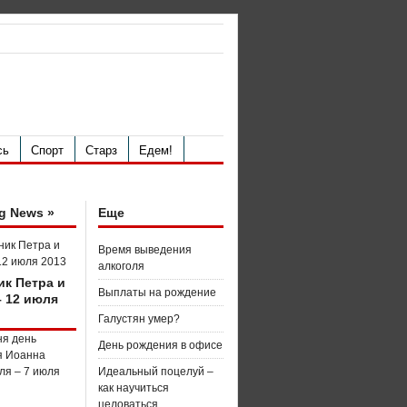
сь
Спорт
Старз
Едем!
g News »
Еще
Время выведения
алкоголя
ик Петра и
Выплаты на рождение
– 12 июля
Галустян умер?
День рождения в офисе
Идеальный поцелуй –
как научиться
целоваться