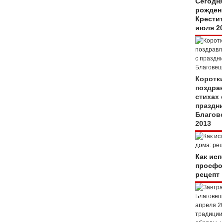
Сегодн
рожден
Крестит
июля 2
Коротк
поздра
стихах 
праздн
Благов
2013
Как ис
просфо
рецепт