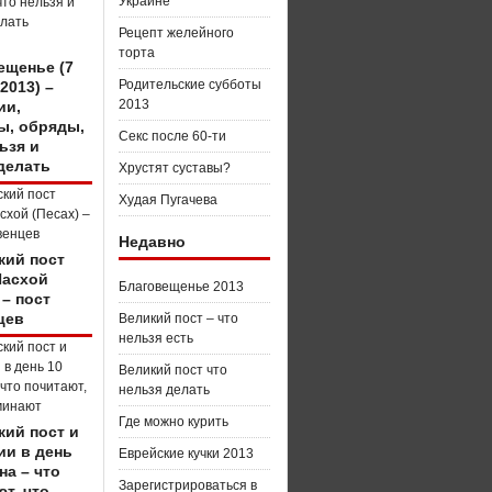
Украине
Рецепт желейного
торта
ещенье (7
Родительские субботы
2013) –
2013
ии,
ы, обряды,
Секс после 60-ти
ьзя и
делать
Хрустят суставы?
Худая Пугачева
Недавно
кий пост
Пасхой
Благовещенье 2013
 – пост
цев
Великий пост – что
нельзя есть
Великий пост что
нельзя делать
Где можно курить
кий пост и
ии в день
Еврейские кучки 2013
на – что
Зарегистрироваться в
т, что