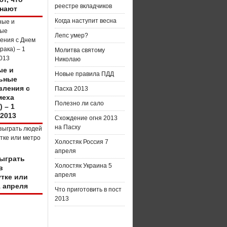
реестре вкладчиков
нают
Когда наступит весна
Лепс умер?
Молитва святому
Николаю
е и
Новые правила ПДД
ьные
вления с
Пасха 2013
меха
Полезно ли сало
) – 1
 2013
Схождение огня 2013
на Пасху
Холостяк Россия 7
апреля
зыграть
Холостяк Украина 5
в
апреля
тке или
1 апреля
Что приготовить в пост
2013