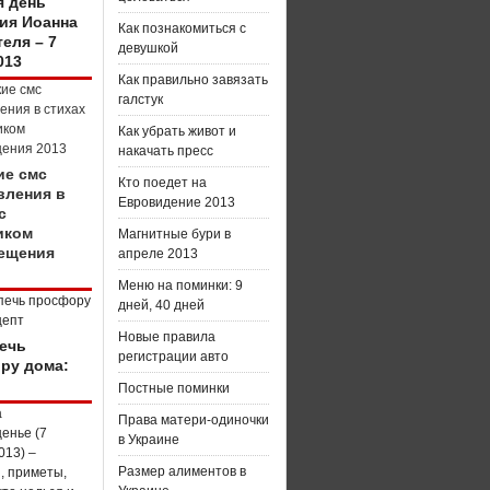
я день
ия Иоанна
Как познакомиться с
еля – 7
девушкой
013
Как правильно завязать
галстук
Как убрать живот и
накачать пресс
ие смс
Кто поедет на
вления в
Евровидение 2013
с
иком
Магнитные бури в
ещения
апреле 2013
Меню на поминки: 9
дней, 40 дней
Новые правила
печь
регистрации авто
ру дома:
Постные поминки
Права матери-одиночки
в Украине
Размер алиментов в