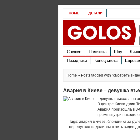
HOME
ДЕТАЛИ
Свежее
Политика
Шоу
Личн
Праздники
Конец света
Еврови
Home
» Posts tagged with "смотреть вид
Авария в Киеве – девушка въе
В центре Киева джип T
Авария произошла в 8-0
время внутри находился
Tags: авария в киеве,
блондинка за рул
перепутала педали
,
смотреть видео дж