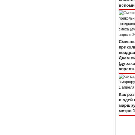
вспоми
Смешны
прикол
поздра
Днем с
(дурака
апреля
Как ра
людей 
маршру
метро 