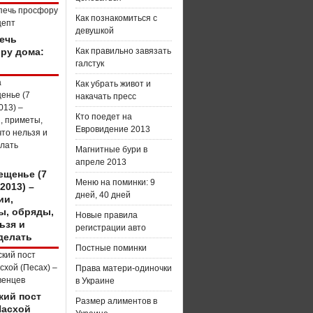
Как познакомиться с
девушкой
печь
ру дома:
Как правильно завязать
галстук
Как убрать живот и
накачать пресс
Кто поедет на
Евровидение 2013
Магнитные бури в
апреле 2013
ещенье (7
Меню на поминки: 9
2013) –
дней, 40 дней
ии,
ы, обряды,
Новые правила
ьзя и
регистрации авто
делать
Постные поминки
Права матери-одиночки
в Украине
кий пост
Размер алиментов в
Пасхой