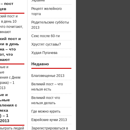
Украине
 – пост
цев
Рецепт желейного
торта
Родительские субботы
2013
Секс после 60-ти
кий пост и
ии в день
Хрустят суставы?
на – что
Худая Пугачева
т, что
нают
Недавно
Благовещенье 2013
Великий пост – что
нельзя есть
е и
Великий пост что
ьные
нельзя делать
вления с
меха
Где можно курить
) – 1
Еврейские кучки 2013
 2013
Зарегистрироваться в