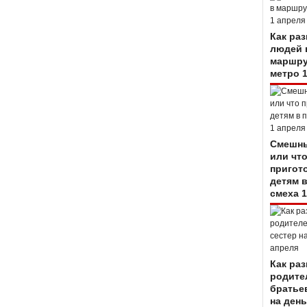
Как ра
людей 
маршру
метро 
Смешны
или чт
пригот
детям 
смеха 1
Как ра
родите
братье
на день