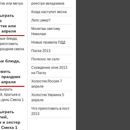
реестре вкладчиков
Когда наступит весна
зыграть
в
Лепс умер?
тке или
Молитва святому
1 апреля
Николаю
Новые правила ПДД
Пасха 2013
Полезно ли сало
е блюда,
о
Схождение огня 2013
овить
на Пасху
в праздник
Холостяк Россия 7
 апреля
апреля
Холостяк Украина 5
апреля
Что приготовить в пост
зыграть
2013
лей,
в и сестер
 Смеха 1