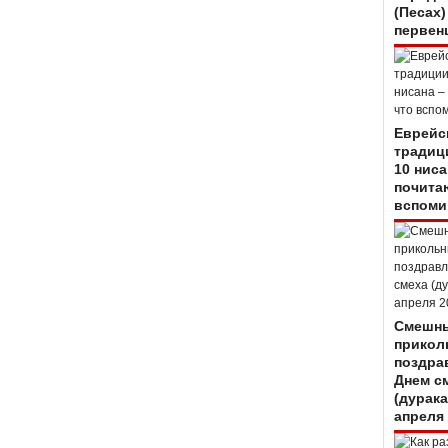
(Песах)
первен
Еврейс
традиц
10 ниса
почитаю
вспоми
Смешны
прикол
поздра
Днем с
(дурака
апреля