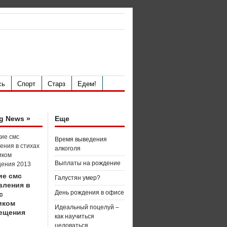
сь
Спорт
Старз
Едем!
g News »
Еще
Время выведения
алкоголя
Выплаты на рождение
ие смс
Галустян умер?
вления в
День рождения в офисе
с
иком
Идеальный поцелуй –
ещения
как научиться
целоваться