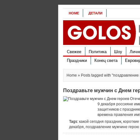
HOME
ДЕТАЛИ
Свежее
Политика
Шоу
Личн
Праздники
Конец света
Еврови
Home
» Posts tagged with "поздравление
Поздравьте мужчин с Днем гер
9 декабря россияне им
защитников с празднико
времена правления имп
Tags:
какой сегодня праздник
,
короткие
декабря
,
поздравление мужчине герою 