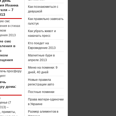
я день
ия Иоанна
Как познакомиться с
еля – 7
девушкой
013
Как правильно завязать
галстук
Как убрать живот и
накачать пресс
ие смс
Кто поедет на
вления в
Евровидение 2013
с
иком
Магнитные бури в
ещения
апреле 2013
Меню на поминки: 9
дней, 40 дней
Новые правила
печь
регистрации авто
ру дома:
Постные поминки
Права матери-одиночки
в Украине
Размер алиментов в