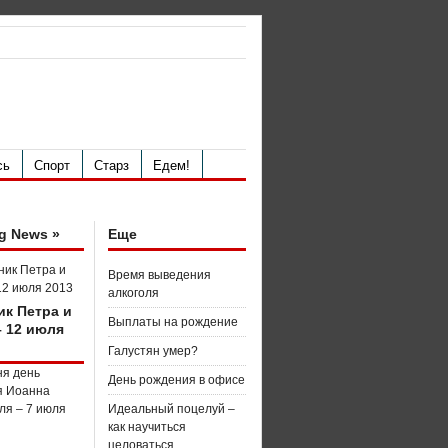
сь
Спорт
Старз
Едем!
g News »
Еще
Время выведения
алкоголя
ик Петра и
Выплаты на рождение
– 12 июля
Галустян умер?
День рождения в офисе
Идеальный поцелуй –
как научиться
целоваться