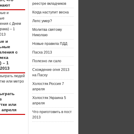
реестре вкладчиков
нают
Когда наступит весна
Лепс умер?
Молитва святому
Николаю
е и
Новые правила ПДД
ьные
вления с
Пасха 2013
меха
Полезно ли сало
) – 1
 2013
Схождение огня 2013
на Пасху
Холостяк Россия 7
апреля
зыграть
Холостяк Украина 5
в
апреля
тке или
1 апреля
Что приготовить в пост
2013