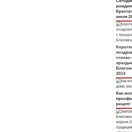
Сегодн
рожден
Крестит
июля 2
Коротк
поздра
стихах 
праздн
Благов
2013
Как ис
просфо
рецепт