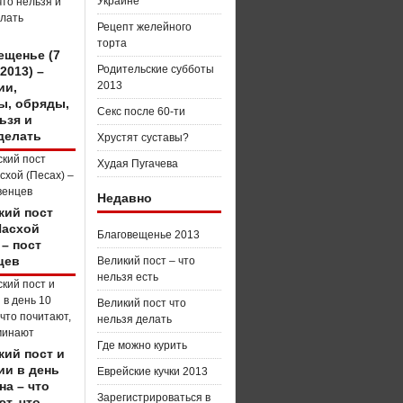
Украине
Рецепт желейного
торта
ещенье (7
Родительские субботы
2013) –
2013
ии,
ы, обряды,
Секс после 60-ти
ьзя и
делать
Хрустят суставы?
Худая Пугачева
Недавно
кий пост
Пасхой
Благовещенье 2013
 – пост
цев
Великий пост – что
нельзя есть
Великий пост что
нельзя делать
Где можно курить
кий пост и
ии в день
Еврейские кучки 2013
на – что
Зарегистрироваться в
т, что