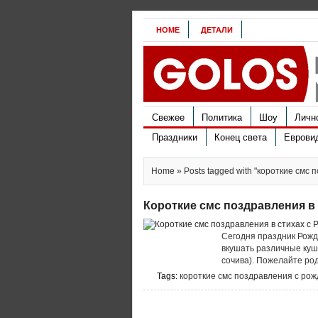
HOME
ДЕТАЛИ
Свежее
Политика
Шоу
Личн
Праздники
Конец света
Еврови
Home
» Posts tagged with "короткие смс
Короткие смс поздравления в
Сегодня праздник Рожд
вкушать различные куша
сочива). Пожелайте род
Tags:
короткие смс поздравления с ро