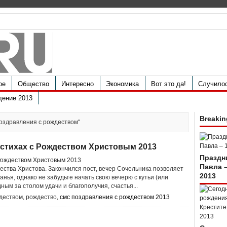
ое
Общество
Интересно
Экономика
Вот это да!
Случило
дение 2013
Breakin
 поздравления с рождеством"
 стихах с Рождеством Христовым 2013
Праздн
Павла 
ества Христова. Закончился пост, вечер Сочельника позволяет
2013
нья, однако не забудьте начать свою вечерю с кутьи (или
ным за столом удачи и благополучия, счастья...
ждеством
,
рождество
, смс поздравления с рождеством 2013