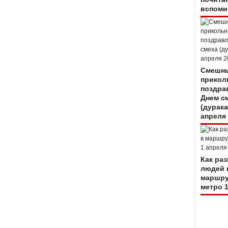
вспоми
Смешны
прикол
поздра
Днем с
(дурака
апреля
Как ра
людей 
маршру
метро 