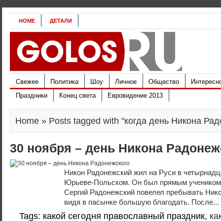
HOME
ДЕТАЛИ
Свежее
Политика
Шоу
Личное
Общество
Интересн
Праздники
Конец света
Евровидение 2013
Home
» Posts tagged with "когда день Никона Ра
30 ноября – день Никона Радонеж
Никон Радонежский жил на Руси в четырнадц
Юрьеве-Польском. Он был прямым учеником 
Сергий Радонежский повелел пребывать Никон
видя в пасынке большую благодать. После...
Tags: какой сегодня православный праздник,
ка