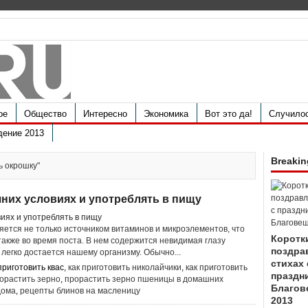
ое
Общество
Интересно
Экономика
Вот это да!
Случило
дение 2013
Breakin
ть окрошку"
шних условиях и употреблять в пищу
ется не только источником витаминов и микроэлементов, что
Коротк
также во время поста. В нем содержится невидимая глазу
поздра
 легко достается нашему организму. Обычно...
стихах 
 приготовить квас,
как приготовить николайчики
,
как приготовить
праздн
орастить зерно
,
прорастить зерно пшеницы в домашних
Благов
дома
,
рецепты блинов на масленицу
2013