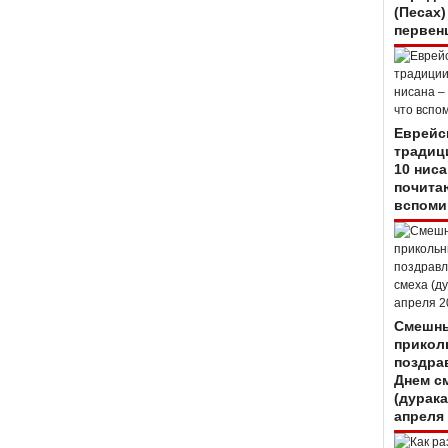
(Песах)
первен
Еврейс
традиц
10 ниса
почитаю
вспоми
Смешны
прикол
поздра
Днем с
(дурака
апреля