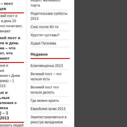
Рецепт желейного
 – пост
торта
цев
Родительские субботы
2013
Секс после 60-ти
Хрустят суставы?
кий пост и
ии в день
Худая Пугачева
на – что
т, что
Недавно
нают
Благовещенье 2013
Великий пост – что
нельзя есть
Великий пост что
е и
нельзя делать
ьные
Где можно курить
вления с
меха
Еврейские кучки 2013
) – 1
Зарегистрироваться в
 2013
реестре вкладчиков