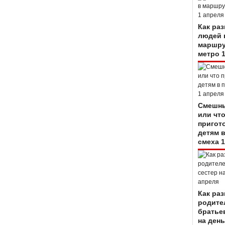
Как ра
людей 
маршру
метро 
Смешны
или чт
пригот
детям 
смеха 1
Как ра
родите
братье
на день