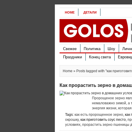
HOME
ДЕТАЛИ
Свежее
Политика
Шоу
Личн
Праздники
Конец света
Еврови
Home
» Posts tagged with "как приготови
Как прорастить зерно в дома
Пророщеное зерно явля
немаловажно зимой, а 
энергия жизни, которая
Tags:
как есть пророщенное зерно
, как
окрошку
, как приготовить соус песто,
пр
условиях
,
прорастить зерно пшеницы 