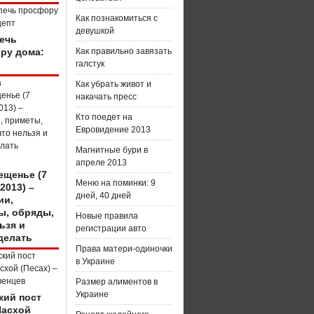
Как познакомиться с
девушкой
печь
ру дома:
Как правильно завязать
галстук
Как убрать живот и
накачать пресс
Кто поедет на
Евровидение 2013
Магнитные бури в
апреле 2013
ещенье (7
Меню на поминки: 9
2013) –
дней, 40 дней
ии,
ы, обряды,
Новые правила
ьзя и
регистрации авто
делать
Права матери-одиночки
в Украине
Размер алиментов в
Украине
кий пост
Пасхой