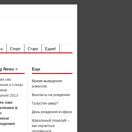
сь
Спорт
Старз
Едем!
g News »
Еще
Время выведения
алкоголя
Выплаты на рождение
ие смс
Галустян умер?
вления в
День рождения в офисе
с
иком
Идеальный поцелуй –
ещения
как научиться
целоваться