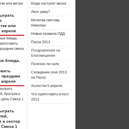
Когда наступит весна
Лепс умер?
зыграть
в
Молитва святому
тке или
Николаю
1 апреля
Новые правила ПДД
Пасха 2013
Поздравления на
Благовещение
е блюда,
Полезно ли сало
о
овить
Схождение огня 2013
в праздник
на Пасху
 апреля
Холостяк 5 апреля
Что приготовить в пост
2013
зыграть
лей,
в и сестер
 Смеха 1