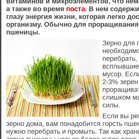
витаминов и микроэлементов, что не
а также во время
поста
. В нем содерж
глазу энергия жизни, которая легко до
организму. Обычно для проращивания
пшеницы.
Зерно для
необходим
перебрать,
всплывшие 
мусор. Есл
2-3% зерен,
проращивать
слишком м
силы.
Если вы ре
зерно дома, вам понадобится горсть пше
нужно перебрать и промыть. Так как хра