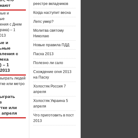
реестре вкладчиков
нают
Когда наступит весна
Лепс умер?
Молитва святому
Николаю
е и
Новые правила ПДД
ьные
вления с
Пасха 2013
меха
Полезно ли сало
) – 1
 2013
Схождение огня 2013
на Пасху
Холостяк Россия 7
апреля
зыграть
Холостяк Украина 5
в
апреля
тке или
1 апреля
Что приготовить в пост
2013