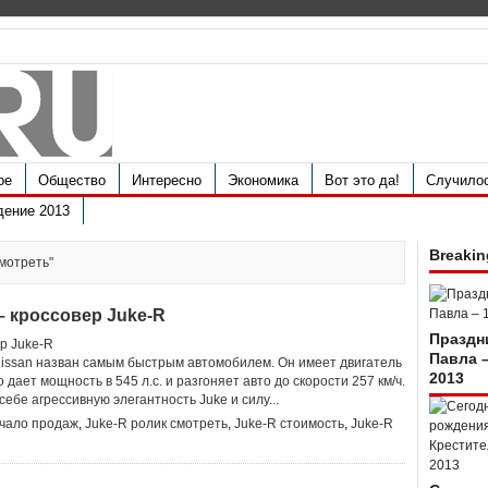
ое
Общество
Интересно
Экономика
Вот это да!
Случило
дение 2013
Breakin
смотреть"
– кроссовер Juke-R
Праздн
Павла 
issan назван самым быстрым автомобилем. Он имеет двигатель
2013
 дает мощность в 545 л.с. и разгоняет авто до скорости 257 км/ч.
себе агрессивную элегантность Juke и силу...
ачало продаж
,
Juke-R ролик смотреть
,
Juke-R стоимость
,
Juke-R