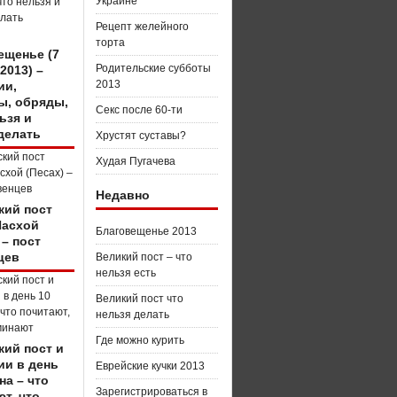
Украине
Рецепт желейного
торта
ещенье (7
Родительские субботы
2013) –
2013
ии,
ы, обряды,
Секс после 60-ти
ьзя и
делать
Хрустят суставы?
Худая Пугачева
Недавно
кий пост
Пасхой
Благовещенье 2013
 – пост
цев
Великий пост – что
нельзя есть
Великий пост что
нельзя делать
Где можно курить
кий пост и
ии в день
Еврейские кучки 2013
на – что
Зарегистрироваться в
т, что