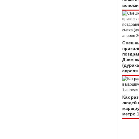
вспоми
Смешны
прикол
поздра
Днем с
(дурака
апреля
Как ра
людей 
маршру
метро 