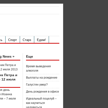
сь
Спорт
Старз
Едем!
g News »
Еще
Время выведения
алкоголя
ик Петра и
Выплаты на рождение
– 12 июля
Галустян умер?
День рождения в офисе
Идеальный поцелуй –
как научиться
целоваться