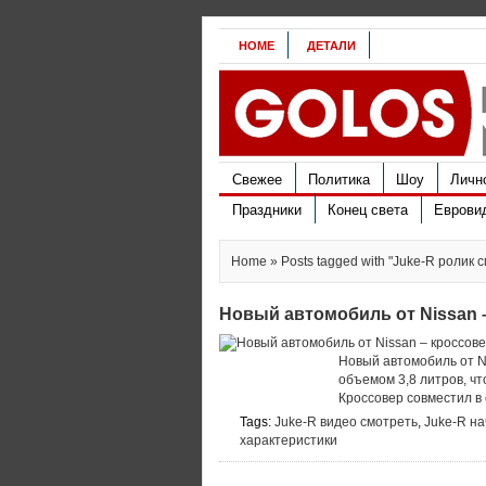
HOME
ДЕТАЛИ
Свежее
Политика
Шоу
Личн
Праздники
Конец света
Еврови
Home
» Posts tagged with "Juke-R ролик 
Новый автомобиль от Nissan 
Новый автомобиль от N
объемом 3,8 литров, что
Кроссовер совместил в 
Tags:
Juke-R видео смотреть
,
Juke-R н
характеристики