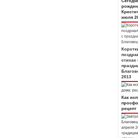
Сегодн
рожден
Крестит
июля 2
Коротк
поздра
стихах 
праздн
Благов
2013
Как ис
просфо
рецепт