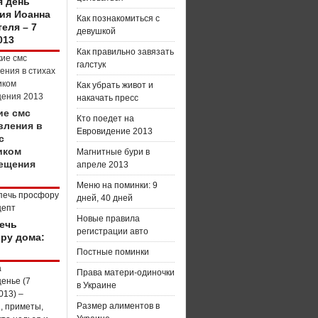
я день
ия Иоанна
Как познакомиться с
еля – 7
девушкой
013
Как правильно завязать
галстук
Как убрать живот и
накачать пресс
ие смс
Кто поедет на
вления в
Евровидение 2013
с
иком
Магнитные бури в
ещения
апреле 2013
Меню на поминки: 9
дней, 40 дней
Новые правила
печь
регистрации авто
ру дома:
Постные поминки
Права матери-одиночки
в Украине
Размер алиментов в