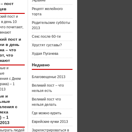
Украине
 – пост
цев
Рецепт желейного
торта
Родительские субботы
2013
Секс после 60-ти
кий пост и
ии в день
Хрустят суставы?
на – что
Худая Пугачева
т, что
нают
Недавно
Благовещенье 2013
Великий пост – что
нельзя есть
е и
Великий пост что
ьные
нельзя делать
вления с
меха
Где можно курить
) – 1
Еврейские кучки 2013
 2013
Зарегистрироваться в