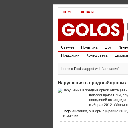
HOME
ДЕТАЛИ
Свежее
Политика
Шоу
Личн
Праздники
Конец света
Еврови
Home
» Posts tagged with "агитация"
Нарушения в предвыборной а
Как сообщают СМИ, слу
нападений на кандидат
выборах 2012 в Украин
Tags:
агитация
,
выборы в украине 2012
комиссии