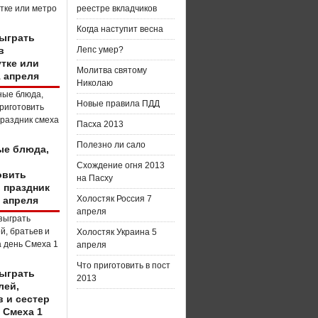
реестре вкладчиков
Когда наступит весна
зыграть
в
Лепс умер?
тке или
Молитва святому
1 апреля
Николаю
Новые правила ПДД
Пасха 2013
Полезно ли сало
е блюда,
о
Схождение огня 2013
овить
на Пасху
в праздник
Холостяк Россия 7
 апреля
апреля
Холостяк Украина 5
апреля
Что приготовить в пост
зыграть
2013
лей,
в и сестер
 Смеха 1