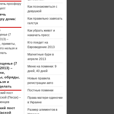
Как познакомиться с
девушкой
печь
ру дома:
Как правильно завязать
галстук
Как убрать живот и
накачать пресс
Кто поедет на
Евровидение 2013
Магнитные бури в
апреле 2013
ещенье (7
Меню на поминки: 9
2013) –
дней, 40 дней
ии,
ы, обряды,
Новые правила
ьзя и
регистрации авто
делать
Постные поминки
Права матери-одиночки
в Украине
кий пост
Размер алиментов в
Пасхой