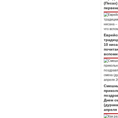
(Песах)
первен
Еврейс
традиц
10 ниса
почитаю
вспоми
Смешны
прикол
поздра
Днем с
(дурака
апреля