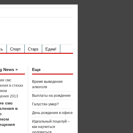
сь
Спорт
Старз
Едем!
g News »
Еще
Время выведения
алкоголя
Выплаты на рождение
ие смс
Галустян умер?
вления в
День рождения в офисе
с
иком
Идеальный поцелуй –
ещения
как научиться
целоваться