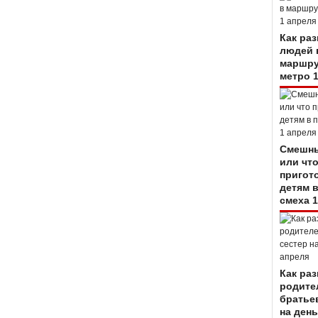
Как ра
людей 
маршру
метро 
Смешны
или чт
пригот
детям 
смеха 1
Как ра
родите
братье
на день