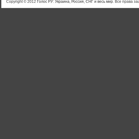
Copyright © 2012
Голос РУ: Украина, Россия, СНГ и весь мир
. Все права 