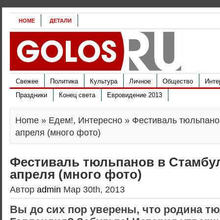
HOME
ДЕТАЛИ
Свежее
Политика
Культура
Личное
Общество
Инте
Праздники
Конец света
Евровидение 2013
Home
»
Едем!
,
Интересно
» Фестиваль тюльпанов
апреля (много фото)
Фестиваль тюльпанов в Стамбуле
апреля (много фото)
Автор
admin
Мар 30th, 2013
Вы до сих пор уверены, что родина т