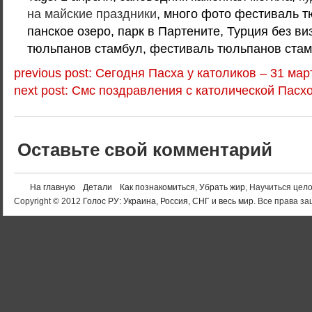
на майские праздники
, много фото фестиваль т
панское озеро, парк в Партените, Турция без ви
тюльпанов стамбул, фестиваль тюльпанов стам
previous post: Сегодня Пасха у католиков – 31 мар
next post: Смс поздравления с католической Пасх
Оставьте свой комментарий
На главную
Детали
Как познакомиться
,
Убрать жир
, Научиться цел
Copyright © 2012
Голос РУ: Украина, Россия, СНГ и весь мир
. Все права 