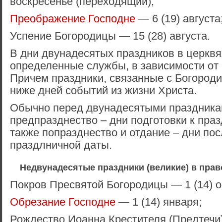
воскресенье (переходящий);
Преображение Господне
— 6 (19) августа
Успение Богородицы — 15 (28) августа.
В дни двунадесятых праздников в церквя
определенные службы, в зависимости от 
Причем праздники, связанные с Богород
ниже дней событий из жизни Христа.
Обычно перед двунадесятыми праздника
предпразднество – дни подготовки к пра
также попразднество и отдание – дни по
праздлничной даты.
Недвунадесятые праздники (великие) в пра
Покров Пресвятой Богородицы — 1 (14) о
Обрезание Господне
— 1 (14) января;
Рождество Иоанна Крестителя (Предтечи)