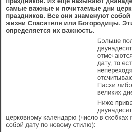
праздников. Их еще называют дванад
самые важные и почитаемые дни цер
праздников. Все они знаменуют собой
жизни Спасителя или Богородицы. Э
определяется их важность.
Больше по
двунадесят
отмечаются
дату, то ес
непереход
отсчитываю
Пасхи либо
великих дне
Ниже прив
двунадесят
церковному календарю (число в скобках 
собой дату по новому стилю):