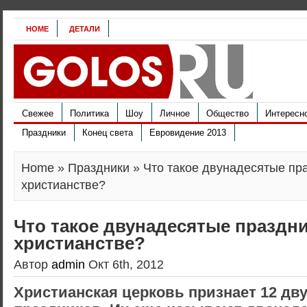
HOME
ДЕТАЛИ
Свежее
Политика
Шоу
Личное
Общество
Интересн
Праздники
Конец света
Евровидение 2013
Home
»
Праздники
» Что такое двунадесятые пр
христианстве?
Что такое двунадесятые праздни
христианстве?
Автор
admin
Окт 6th, 2012
Христианская церковь признает 12 дв