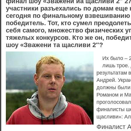
финал шоу «Зважени иа щасливи 2″ 27
участники разъехались по домам еще 
сегодня по финальному взвешиванию 
победитель. Тот, кто сумел преодолеть
себя самого, множество физических у
тяжелых конкурсов. Кто же он, победи
шоу «Зважени та щасливи 2″?
Их было – 
лишь трое.
результатам 
Андрей. Укра
должны были
Романом и Ма
проголосовал
финалисты шо
щасливи»: Ал
Финалист А