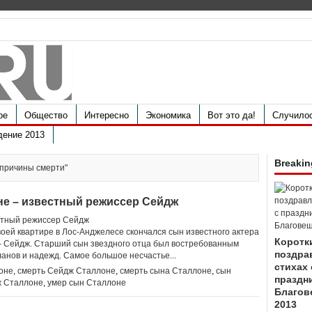
ое
Общество
Интересно
Экономика
Вот это да!
Случило
дение 2013
Breakin
 причины смерти"
не – известный режиссер Сейдж
своей квартире в Лос-Анджелесе скончался сын известного актера
Коротк
 Сейдж. Старший сын звездного отца был востребованным
поздра
анов и надежд. Самое большое несчастье...
стихах 
оне
,
смерть Сейдж Сталлоне
,
смерть сына Сталлоне
,
сын
праздн
ж Сталлоне
,
умер сын Сталлоне
Благов
2013