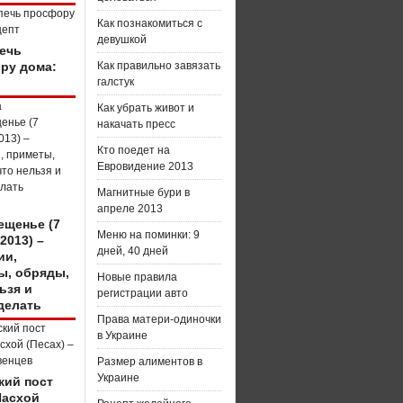
Как познакомиться с
девушкой
печь
ру дома:
Как правильно завязать
галстук
Как убрать живот и
накачать пресс
Кто поедет на
Евровидение 2013
Магнитные бури в
апреле 2013
ещенье (7
Меню на поминки: 9
2013) –
дней, 40 дней
ии,
ы, обряды,
Новые правила
ьзя и
регистрации авто
делать
Права матери-одиночки
в Украине
Размер алиментов в
Украине
кий пост
Пасхой