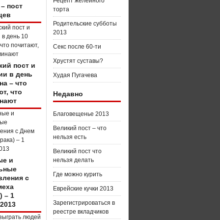
Рецепт желейного
 – пост
торта
цев
Родительские субботы
2013
Секс после 60-ти
Хрустят суставы?
кий пост и
ии в день
Худая Пугачева
на – что
т, что
Недавно
нают
Благовещенье 2013
Великий пост – что
нельзя есть
Великий пост что
е и
нельзя делать
ьные
Где можно курить
вления с
меха
Еврейские кучки 2013
) – 1
Зарегистрироваться в
 2013
реестре вкладчиков