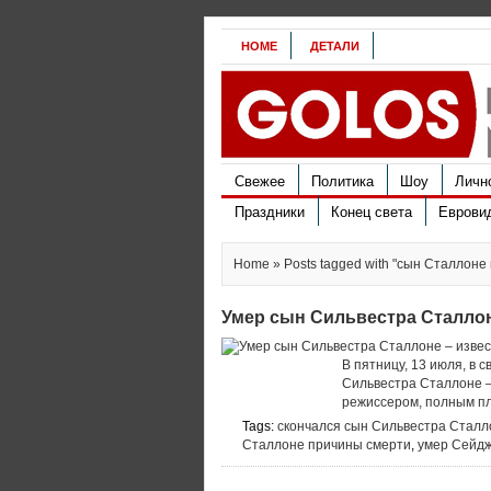
HOME
ДЕТАЛИ
Свежее
Политика
Шоу
Личн
Праздники
Конец света
Еврови
Home
» Posts tagged with "сын Сталлоне
Умер сын Сильвестра Сталло
В пятницу, 13 июля, в 
Сильвестра Сталлоне –
режиссером, полным пл
Tags:
скончался сын Сильвестра Сталл
Сталлоне причины смерти
,
умер Сейд