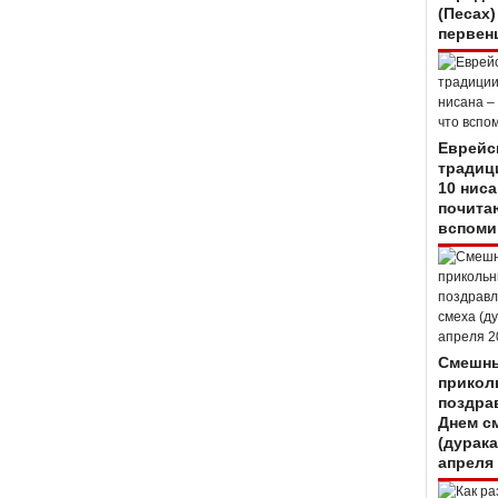
(Песах)
первен
Еврейс
традиц
10 ниса
почитаю
вспоми
Смешны
прикол
поздра
Днем с
(дурака
апреля