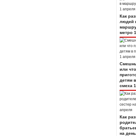
Как ра
людей 
маршру
метро 
Смешны
или чт
пригот
детям 
смеха 1
Как ра
родите
братье
на день