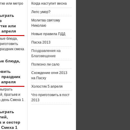
Когда наступит весна
Лепс умер?
зыграть
в
Молитва святому
тке или
Николаю
1 апреля
Новые правила ПДД
Пасха 2013
Поздравления на
Благовещение
е блюда,
Полезно ли сало
о
овить
Схождение огня 2013
в праздник
на Пасху
 апреля
Холостяк 5 апреля
Что приготовить в пост
2013
зыграть
лей,
в и сестер
 Смеха 1