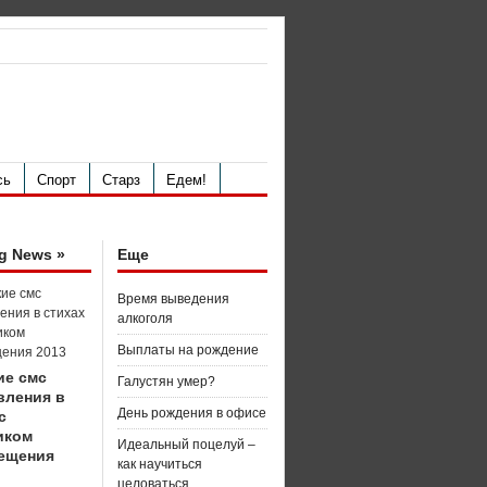
сь
Спорт
Старз
Едем!
g News »
Еще
Время выведения
алкоголя
Выплаты на рождение
ие смс
Галустян умер?
вления в
День рождения в офисе
с
иком
Идеальный поцелуй –
ещения
как научиться
целоваться