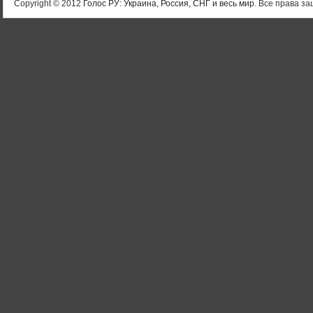
Copyright © 2012
Голос РУ: Украина, Россия, СНГ и весь мир
. Все права 