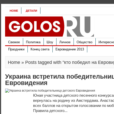
HOME
ДЕТАЛИ
Свежее
Политика
Шоу
Личное
Общество
Интересн
Праздники
Конец света
Евровидение 2013
Home
» Posts tagged with "кто победил на Евров
Украина встретила победительниц
Евровидения
Юная участница детского песенного конкурса
вернулась на родину из Амстердама. Анаста
всех баллов на открытом голосовании по мо
Правила детского...