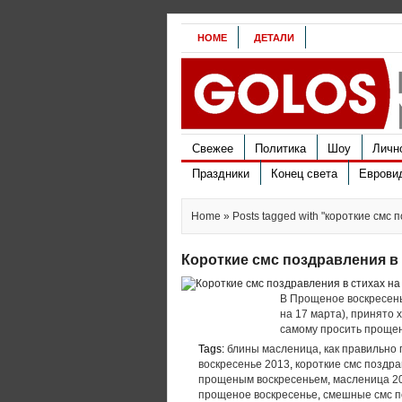
HOME
ДЕТАЛИ
Свежее
Политика
Шоу
Личн
Праздники
Конец света
Еврови
Home
» Posts tagged with "короткие смс
Короткие смс поздравления в
В Прощеное воскресень
на 17 марта), принято 
самому просить прощени
Tags:
блины масленица
,
как правильно
воскресенье 2013
,
короткие смс поздр
прощеным воскресеньем
,
масленица 2
прощеное воскресенье
,
смешные смс п