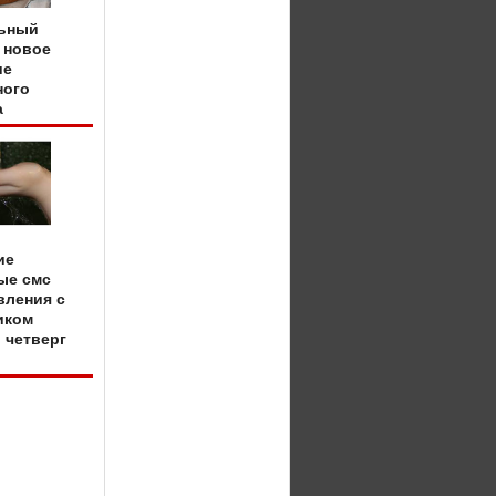
ьный
 новое
ие
ного
а
ие
ые смс
вления с
иком
 четверг