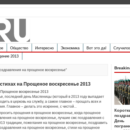
ое
Общество
Интересно
Экономика
Вот это да!
Случило
дение 2013
Breakin
 поздравления на прощеное воскресенье"
 стихах на Прощеное воскресенье 2013
е, последний день Масленицы (который в 2013 году выпадает
ходить в церковь на службу, а самое главное – прощать всех и
я. Главное – делать это искренне, с чистой...
Коротк
 просить прощения в прощеное воскресенье
,
когда прощеное
поздра
авления на прощеное воскресенье
,
лучшие смс поздравления с
День
013 традиции
,
пожелания на прощеное воскресенье
,
поздравить
пограни
оздравления на прощеное воскресенье
,
стихи на прощеное