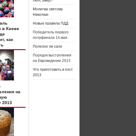
Лепс умер?
Молитва святому
Николаю
аль
Новые правила ПДД
к в Киеве
Победитель первого
где
полуфинала 14 мая
т, как
ть
Полезно ли сало
Порядок выступления
на Евровидении 2013
Что приготовить в пост
2013
и
вления на
ную
у 2013