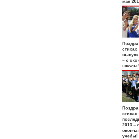
мая 20
Поздра
стихах
выпуск
– с око
школы!
Поздра
стихах 
послед
2013 – 
оконча
учебы!