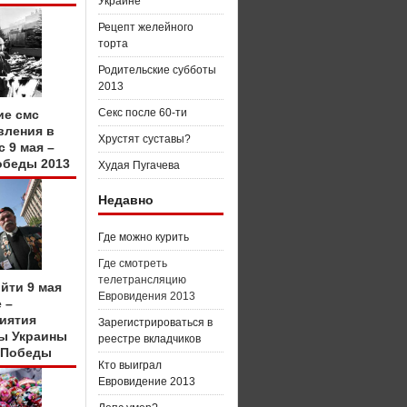
Украине
Рецепт желейного
торта
Родительские субботы
2013
Секс после 60-ти
ие смс
вления в
Хрустят суставы?
с 9 мая –
обеды 2013
Худая Пугачева
Недавно
Где можно курить
Где смотреть
телетрансляцию
йти 9 мая
Евровидения 2013
 –
иятия
Зарегистрироваться в
ы Украины
реестре вкладчиков
 Победы
Кто выиграл
Евровидение 2013