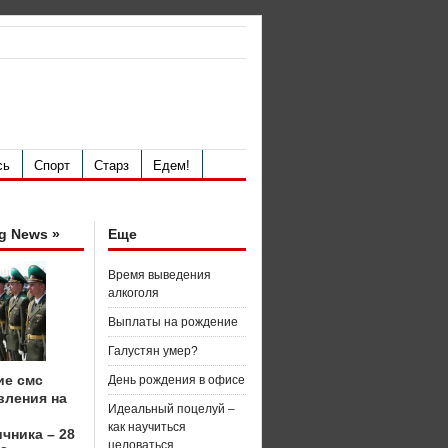
сь
Спорт
Старз
Едем!
g News »
Еще
Время выведения
алкоголя
Выплаты на рождение
Галустян умер?
ие смс
День рождения в офисе
вления на
Идеальный поцелуй –
как научиться
чника – 28
целоваться