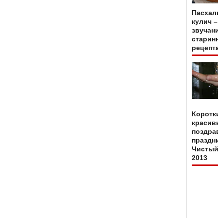
Пасхал
кулич –
звучан
старин
рецепт
Коротк
красив
поздра
праздн
Чистый
2013