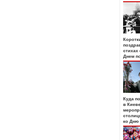
Коротк
поздра
стихах 
Днем п
Куда по
в Киеве
меропр
столиц
ко Дню