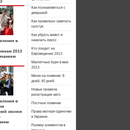
13
Как познакомиться с
девушкой
Как правильно завязать
галстук
Как убрать живот и
накачать пресс
вления в
Кто поедет на
никам 2013
Евровидение 2013
нчанием
Магнитные бури в мае
2013
Меню на поминки: 9
дней, 40 дней
Новые правила
регистрации авто
вления в
Постные поминки
на
ний звонок
Права матери-одиночки
с
в Украине
нием
Размер алиментов в