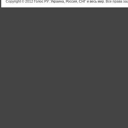
Copyright © 2012
Голос РУ: Украина, Россия, СНГ и весь мир
. Все права 