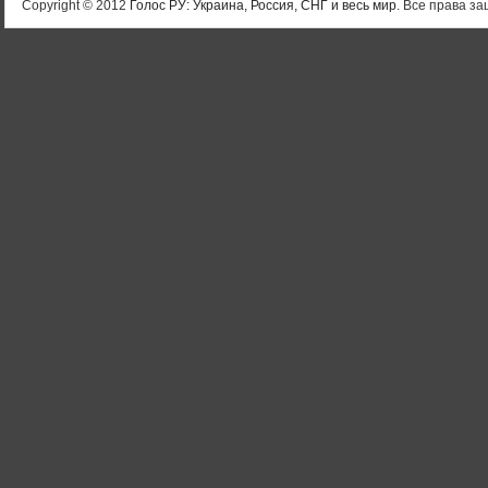
Copyright © 2012
Голос РУ: Украина, Россия, СНГ и весь мир
. Все права 