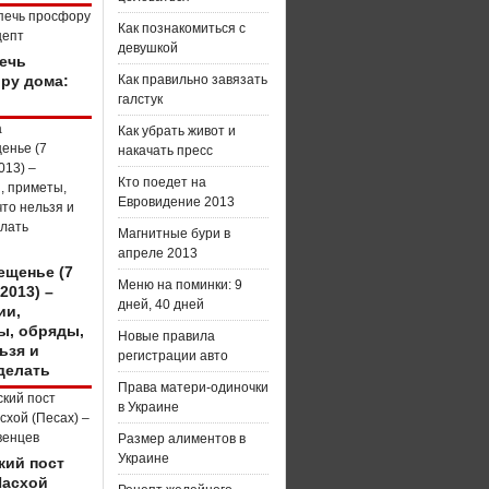
Как познакомиться с
девушкой
печь
ру дома:
Как правильно завязать
галстук
Как убрать живот и
накачать пресс
Кто поедет на
Евровидение 2013
Магнитные бури в
апреле 2013
ещенье (7
Меню на поминки: 9
2013) –
дней, 40 дней
ии,
ы, обряды,
Новые правила
ьзя и
регистрации авто
делать
Права матери-одиночки
в Украине
Размер алиментов в
Украине
кий пост
Пасхой