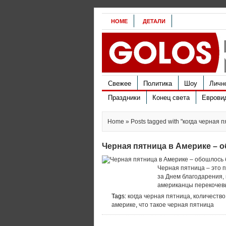
HOME
ДЕТАЛИ
Свежее
Политика
Шоу
Личн
Праздники
Конец света
Еврови
Home
» Posts tagged with "когда черная 
Черная пятница в Америке – 
Черная пятница – это 
за Днем благодарения, 
американцы перекочевы
Tags:
когда черная пятница
,
количество
америке
,
что такое черная пятница