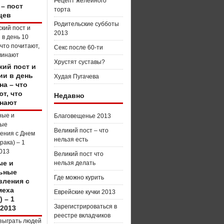
Рецепт желейного
 – пост
торта
цев
Родительские субботы
2013
Секс после 60-ти
Хрустят суставы?
кий пост и
ии в день
Худая Пугачева
на – что
т, что
Недавно
нают
Благовещенье 2013
Великий пост – что
нельзя есть
Великий пост что
е и
нельзя делать
ьные
Где можно курить
вления с
меха
Еврейские кучки 2013
) – 1
Зарегистрироваться в
 2013
реестре вкладчиков