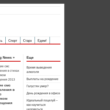
сь
Спорт
Старз
Едем!
g News »
Еще
Время выведения
алкоголя
Выплаты на рождение
ие смс
Галустян умер?
вления в
День рождения в офисе
с
иком
Идеальный поцелуй –
ещения
как научиться
целоваться