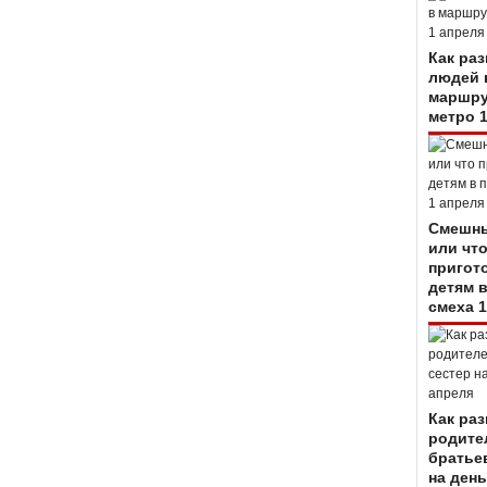
Как ра
людей 
маршру
метро 
Смешны
или чт
пригот
детям 
смеха 1
Как ра
родите
братье
на день