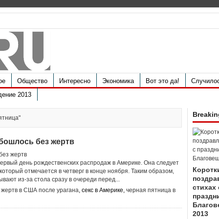
ое
Общество
Интересно
Экономика
Вот это да!
Случило
дение 2013
Breakin
пятница"
обошлось без жертв
первый день рождественских распродаж в Америке. Она следует
Коротк
который отмечается в четверг в конце ноября. Таким образом,
поздра
вают из-за стола сразу в очереди перед...
стихах 
 жертв в США после урагана
, секс в Америке,
черная пятница в
праздн
Благов
2013