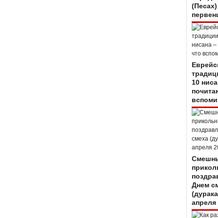
(Песах)
первен
Еврейс
традиц
10 ниса
почитаю
вспоми
Смешны
прикол
поздра
Днем с
(дурака
апреля