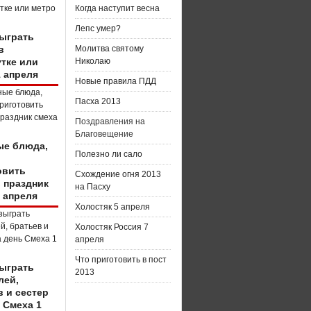
Когда наступит весна
Лепс умер?
зыграть
в
Молитва святому
тке или
Николаю
1 апреля
Новые правила ПДД
Пасха 2013
Поздравления на
Благовещение
е блюда,
Полезно ли сало
о
овить
Схождение огня 2013
в праздник
на Пасху
 апреля
Холостяк 5 апреля
Холостяк Россия 7
апреля
Что приготовить в пост
зыграть
2013
лей,
в и сестер
 Смеха 1