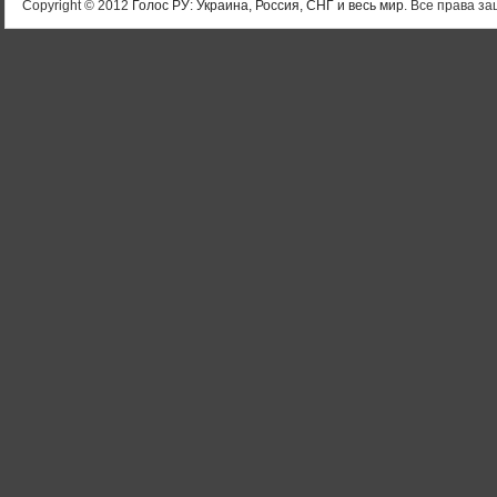
Copyright © 2012
Голос РУ: Украина, Россия, СНГ и весь мир
. Все права 