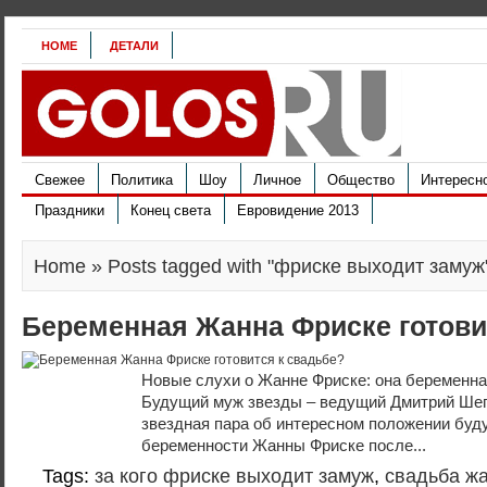
HOME
ДЕТАЛИ
Свежее
Политика
Шоу
Личное
Общество
Интересн
Праздники
Конец света
Евровидение 2013
Home
» Posts tagged with "фриске выходит замуж
Беременная Жанна Фриске готови
Новые слухи о Жанне Фриске: она беременна 
Будущий муж звезды – ведущий Дмитрий Шеп
звездная пара об интересном положении буд
беременности Жанны Фриске после...
Tags:
за кого фриске выходит замуж
,
свадьба ж