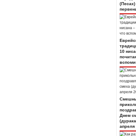
(Песах)
первен
Еврейс
традиц
10 ниса
почитаю
вспоми
Смешны
прикол
поздра
Днем с
(дурака
апреля