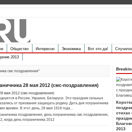
ое
Общество
Интересно
Экономика
Вот это да!
Случило
дение 2013
Breakin
чника смс поздравления"
аничника 28 мая 2012 (смс-поздравления)
днуется в России, Украине, Беларуси. Это праздник сильных
Коротк
казались от призвания защищать родину. Дата дня пограничника
поздра
их времен. В этот день, 28 мая 1918 года...
стихах 
граничника поздравления
,
день пограничника смс поздравления
,
праздн
12
,
когда день пограничника 2012
Благов
2013