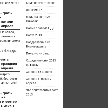
Когда наступит весна
Лепс умер?
зыграть
в
Молитва святому
тке или
Николаю
1 апреля
Новые правила ПДД
Пасха 2013
Поздравления на
Благовещение
е блюда,
Полезно ли сало
о
овить
Схождение огня 2013
в праздник
на Пасху
 апреля
Холостяк 5 апреля
Холостяк Россия 7
апреля
Что приготовить в пост
зыграть
2013
лей,
в и сестер
 Смеха 1