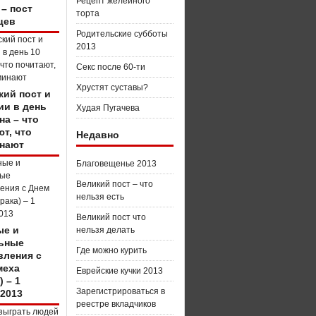
Рецепт желейного
 – пост
торта
цев
Родительские субботы
2013
Секс после 60-ти
Хрустят суставы?
кий пост и
ии в день
Худая Пугачева
на – что
т, что
Недавно
нают
Благовещенье 2013
Великий пост – что
нельзя есть
Великий пост что
е и
нельзя делать
ьные
Где можно курить
вления с
меха
Еврейские кучки 2013
) – 1
Зарегистрироваться в
 2013
реестре вкладчиков