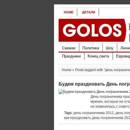
HOME
ДЕТАЛИ
Свежее
Политика
Шоу
Личн
Праздники
Конец света
Еврови
Home
» Posts tagged with "день пограни
Будем праздновать День погр
День пограничника праз
мужчин, которые не от
не изменилась с советск
Tags:
день пограничника 2012
,
день по
как праздновать день пограничника 20