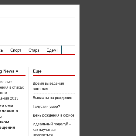
сь
Спорт
Старз
Едем!
g News »
Еще
Время выведения
алкоголя
Выплаты на рождение
ие смс
Галустян умер?
вления в
День рождения в офисе
с
иком
Идеальный поцелуй –
ещения
как научиться
целоваться