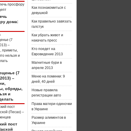
Как познакомиться с
девушкой
печь
ру дома:
Как правильно завязать
галстук
Как убрать живот и
накачать пресс
Кто поедет на
Евровидение 2013
Магнитные бури в
апреле 2013
ещенье (7
Меню на поминки: 9
2013) –
дней, 40 дней
ии,
ы, обряды,
Новые правила
ьзя и
регистрации авто
делать
Права матери-одиночки
в Украине
Размер алиментов в
Украине
кий пост
Пасхой