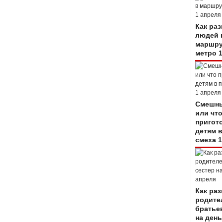
Как ра
людей 
маршру
метро 
Смешны
или чт
пригот
детям 
смеха 1
Как ра
родите
братье
на день