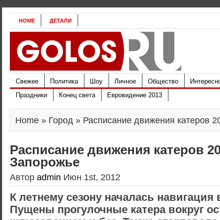
HOME
ДЕТАЛИ
Свежее
Политика
Шоу
Личное
Общество
Интересн
Праздники
Конец света
Евровидение 2013
Home
»
Город
» Расписание движения катеров 2
Расписание движения катеров 20
Запорожье
Автор
admin
Июн 1st, 2012
К летнему сезону началась навигация 
Пущены прогулочные катера вокруг ос