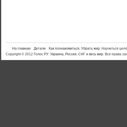
На главную
Детали
Как познакомиться
,
Убрать жир
, Научиться цел
Copyright © 2012
Голос РУ: Украина, Россия, СНГ и весь мир
. Все права 