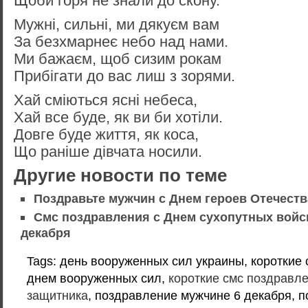
Щоби горя не знали до скону.
Мужні, сильні, ми дякуєм вам
За безхмарнеє небо над нами.
Ми бажаєм, щоб сизим рокам
Прибігати до вас лиш з зорями.
Хай сміються ясні небеса,
Хай все буде, як ви би хотіли.
Довге буде життя, як коса,
Що раніше дівчата носили.
Другие новости по теме
Поздравьте мужчин с Днем героев Отечеств
Смс поздравления с Днем сухопутных войск
декабря
Tags: день вооруженных сил украины, короткие
днем вооруженных сил,
короткие смс поздравл
защитника
, поздравление мужчине 6 декабря, 