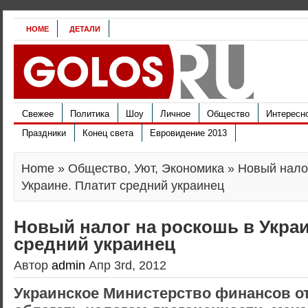
HOME
ДЕТАЛИ
Свежее
Политика
Шоу
Личное
Общество
Интересн
Праздники
Конец света
Евровидение 2013
Home
»
Общество
,
Уют
,
Экономика
» Новый налог
Украине. Платит средний украинец
Новый налог на роскошь в Украи
средний украинец
Автор
admin
Апр 3rd, 2012
Украинское Министерство финансов о