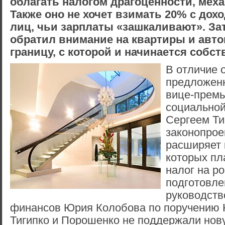
облагать налогом драгоценности, меха
Также оно не хочет взимать 20% с дох
лиц, чьи зарплаты «зашкаливают». З
обратил внимание на квартиры и авт
границу, с которой и начинается собс
В отличие о
предложенн
вице-прем
социальной
Сергеем Ти
законопрое
расширяет к
которых пл
налог на р
подготовле
руководств
финансов Юрия Колобова по поручению 
Тигипко и Порошенко не поддержали но