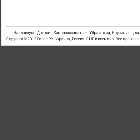
На главную
Детали
Как познакомиться
,
Убрать жир
, Научиться цел
Copyright © 2012
Голос РУ: Украина, Россия, СНГ и весь мир
. Все права 