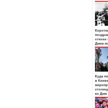
Коротк
поздра
стихах 
Днем п
Куда по
в Киеве
меропр
столиц
ко Дню