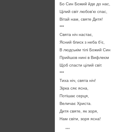
Бо Син Божий йде до нас,
Цілий світ любов’ю спас,
Вітай нам, святе Дитя!
***
Свята ніч настає,
Ясний блиск з неба б’є,
В людськім тілі Божий Син
Прийшов нині в Вифлеєм
Щоб спасти цілий світ.
***
Тиха ніч, свята ніч!
Зірка сяє ясна,
Потішає серця,
Величає Христа.
Дитя святе, як зоря,
Нам світи, зоря ясна!
***