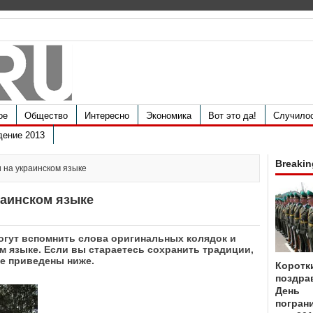
ое
Общество
Интересно
Экономика
Вот это да!
Случило
дение 2013
Breakin
 на украинском языке
раинском языке
огут вспомнить слова оригинальных колядок и
м языке. Если вы стараетесь сохранить традиции,
ые приведены ниже.
Коротк
поздра
День
пограни