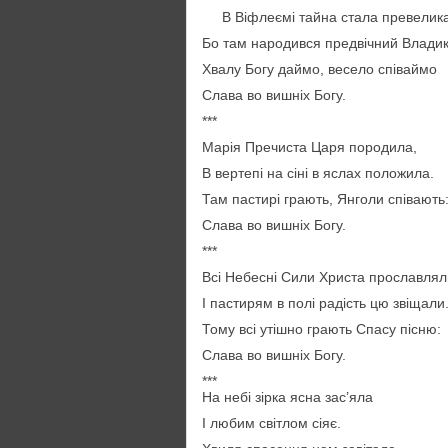
В Віфлеємі тайна стала превелика
Бо там народився предвічний Владик
Хвалу Богу даймо, весело співаймо
Слава во вишніх Богу.
***
Марія Пречиста Царя породила,
В вертепі на сіні в яслах положила.
Там пастирі грають, Янголи співають
Слава во вишніх Богу.
***
Всі Небесні Сили Христа прославлял
І пастирям в полі радість цю звіщали
Тому всі утішно грають Спасу пісню:
Слава во вишніх Богу.
***
На небі зірка ясна зас’яла
І любим світлом сіяє.