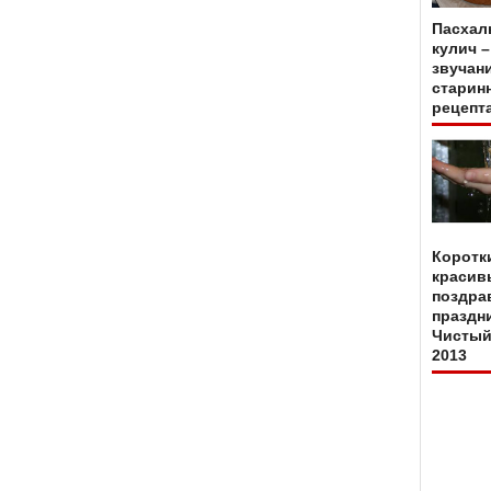
Пасхал
кулич –
звучан
старин
рецепт
Коротк
красив
поздра
праздн
Чистый
2013