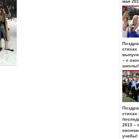
мая 20
Поздра
стихах
выпуск
– с око
школы!
Поздра
стихах 
послед
2013 – 
оконча
учебы!