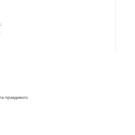
,
.
га правдивого.