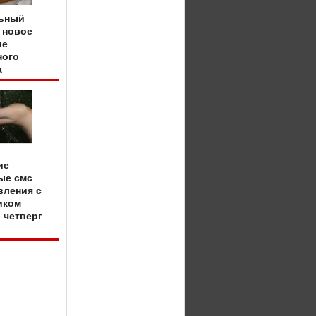
ьный
 новое
ие
ного
а
ие
ые смс
вления с
иком
 четверг