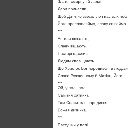
Злато, смирну і й ладан —
Дари принесли.
Щоб Дитятко звеселіло і нас всіх поб
Його прославляймо, славу співаймо.
***
Ангели співають,
Славу віщають.
Пастирі щасливі
Людям сповіщають.
Що Христос Бог народився, в людське
Слава Рожденному й Матінці Його.
***
Ой, у полі, полі
Самітня хатинка.
Там Спаситель народився —
Божая дитинка.
***
Пастушки у полі