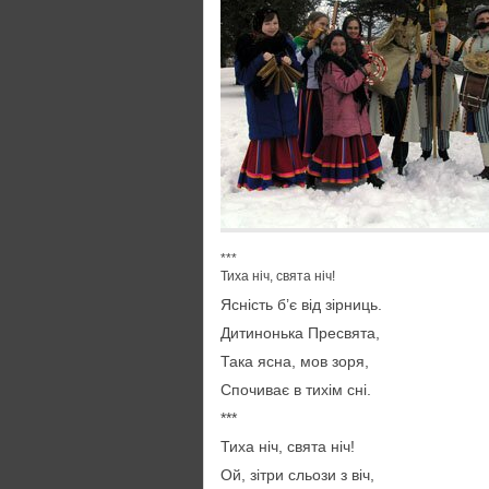
***
Тиха ніч, свята ніч!
Ясність б’є від зірниць.
Дитинонька Пресвята,
Така ясна, мов зоря,
Спочиває в тихім сні.
***
Тиха ніч, свята ніч!
Ой, зітри сльози з віч,