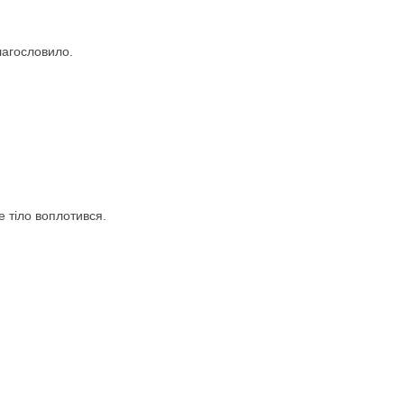
лагословило.
 тіло воплотився.