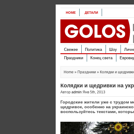
HOME
ДЕТАЛИ
Свежее
Политика
Шоу
Личн
Праздники
Конец света
Еврови
Home
»
Праздники
» Колядки и щедривки
Колядки и щедривки на ук
Автор
admin
Янв 5th, 2013
Городские жители уже с трудом м
щедривок, особенно на украинско
воспользуйтесь текстами, котор