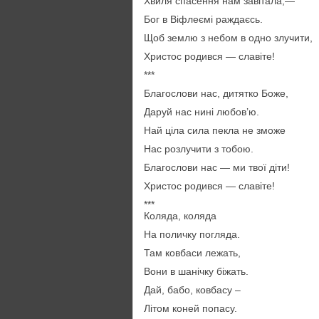
Хвиля спасення нам завітала,—
Бог в Віфлеємі раждаєсь.
Щоб землю з небом в одно злучити,
Христос родився — славіте!
***
Благослови нас, дитятко Боже,
Даруй нас нині любов’ю.
Най ціла сила пекла не зможе
Нас розлучити з тобою.
Благослови нас — ми твої діти!
Христос родився — славіте!
***
Коляда, коляда
На поличку погляда.
Там ковбаси лежать,
Вони в шанічку біжать.
Дай, бабо, ковбасу –
Літом коней попасу.