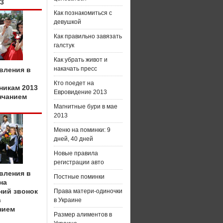
13
Как познакомиться с
девушкой
Как правильно завязать
галстук
Как убрать живот и
накачать пресс
вления в
Кто поедет на
никам 2013
Евровидение 2013
нчанием
Магнитные бури в мае
2013
Меню на поминки: 9
дней, 40 дней
Новые правила
регистрации авто
вления в
Постные поминки
на
ний звонок
Права матери-одиночки
с
в Украине
нием
Размер алиментов в