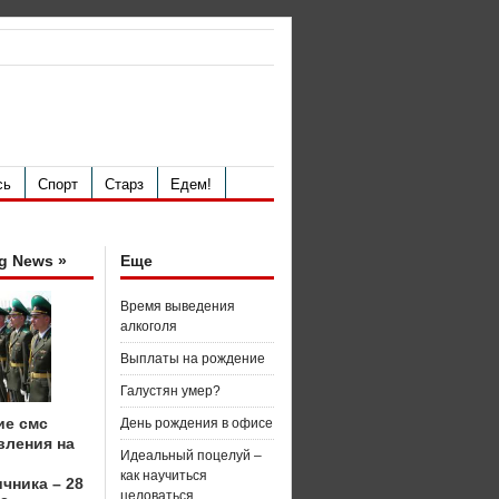
сь
Спорт
Старз
Едем!
g News »
Еще
Время выведения
алкоголя
Выплаты на рождение
Галустян умер?
ие смс
День рождения в офисе
вления на
Идеальный поцелуй –
как научиться
чника – 28
целоваться