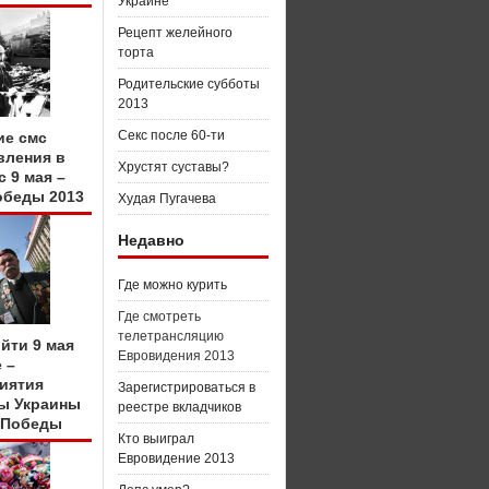
Украине
Рецепт желейного
торта
Родительские субботы
2013
Секс после 60-ти
ие смс
вления в
Хрустят суставы?
с 9 мая –
обеды 2013
Худая Пугачева
Недавно
Где можно курить
Где смотреть
телетрансляцию
йти 9 мая
Евровидения 2013
 –
иятия
Зарегистрироваться в
ы Украины
реестре вкладчиков
 Победы
Кто выиграл
Евровидение 2013