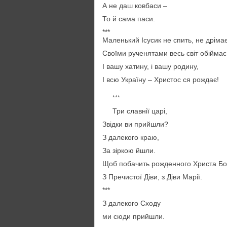
А не даш ковбаси –
То й сама паси.
***
Маленький Ісусик не спить, не дрімає
Своїми рученятами весь світ обіймає
І вашу хатину, і вашу родину,
І всю Україну – Христос ся рождає!
***
Три славнії царі,
Звідки ви прийшли?
З далекого краю,
За зіркою йшли.
Щоб побачить рожденного Христа Бо
З Пречистої Діви, з Діви Марії.
***
З далекого Сходу
ми сюди прийшли.