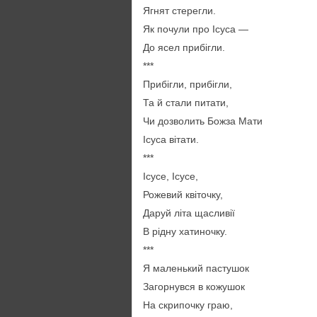
Ягнят стерегли.
Як почули про Ісуса —
До ясел прибігли.
***
Прибігли, прибігли,
Та й стали питати,
Чи дозволить Божза Мати
Ісуса вітати.
***
Ісусе, Ісусе,
Рожевий квіточку,
Даруй літа щасливії
В рідну хатиночку.
***
Я маленький пастушок
Загорнувся в кожушок
На скрипочку граю,