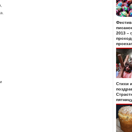
,
а.
Фестив
писано
2013 – 
проходи
проеха
:
и
Стихи 
поздра
.
Страст
пятниц