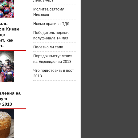
Лепс умер?
Молитва святому
Николаю
аль
Новые правила ПДД
к в Киеве
Победитель первого
где
полуфинала 14 мая
т, как
ть
Полезно ли сало
Порядок выступления
на Евровидении 2013
Что приготовить в пост
2013
и
вления на
ную
у 2013